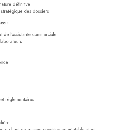
ature définitive
stratégique des dossiers
ce :
 de l’assistante commerciale
laborateurs
ence
 et réglementaires
lière
ou du haut de gamme constitue un véritable atout